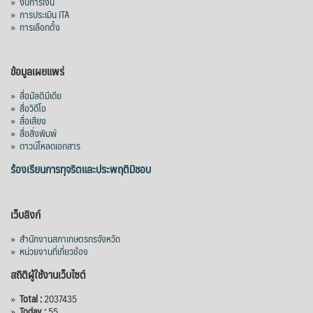
»
งบการเงิน
»
การประเมิน ITA
»
การเลือกตั้ง
ข้อมูลเผยแพร่
»
สื่อมัลติมีเดีย
»
สื่อวิดีโอ
»
สื่อเสียง
»
สื่อสิ่งพิมพ์
»
ดาวน์โหลดเอกสาร
ร้องเรียนการทุจริตและประพฤติมิชอบ
เว็บลิงก์
»
สำนักงานสภาเกษตรกรจังหวัด
»
หน่วยงานที่เกี่ยวข้อง
สถิติผู้ใช้งานเว็บไซต์
»
Total :
2037435
»
Today :
55