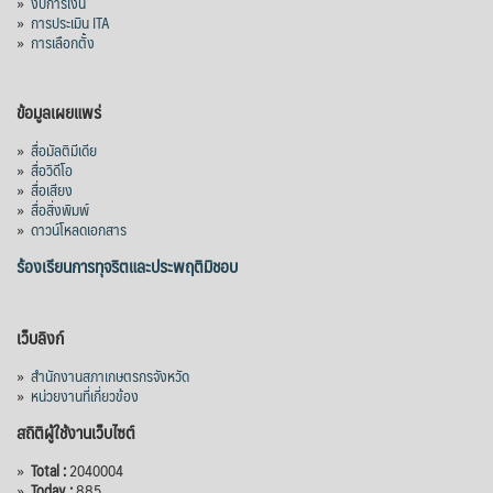
»
งบการเงิน
»
การประเมิน ITA
»
การเลือกตั้ง
ข้อมูลเผยแพร่
»
สื่อมัลติมีเดีย
»
สื่อวิดีโอ
»
สื่อเสียง
»
สื่อสิ่งพิมพ์
»
ดาวน์โหลดเอกสาร
ร้องเรียนการทุจริตและประพฤติมิชอบ
เว็บลิงก์
»
สำนักงานสภาเกษตรกรจังหวัด
»
หน่วยงานที่เกี่ยวข้อง
สถิติผู้ใช้งานเว็บไซต์
»
Total :
2040004
»
Today :
885