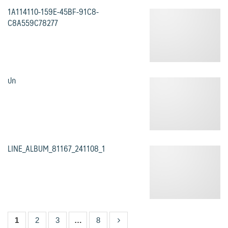
1A114110-159E-45BF-91C8-
C8A559C78277
ปก
LINE_ALBUM_81167_241108_1
1
2
3
…
8