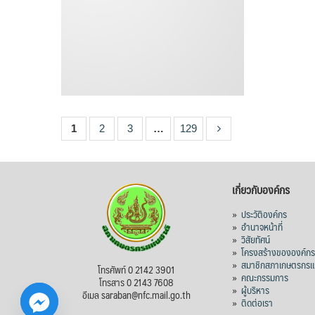
1
2
3
…
129
เกี่ยวกับองค์กร
»
ประวัติองค์กร
»
อำนาจหน้าที่
»
วิสัยทัศน์
»
โครงสร้างขององค์ก
»
สมาชิกสภาเกษตรกรแห
โทรศัพท์ 0 2142 3901
»
คณะกรรมการ
โทรสาร 0 2143 7608
»
ผู้บริหาร
อีเมล saraban@nfc.mail.go.th
»
ติดต่อเรา