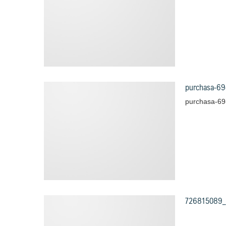
purchasa-69
purchasa-69
726815089_