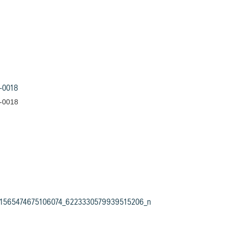
-0018
-0018
1565474675106074_6223330579939515206_n