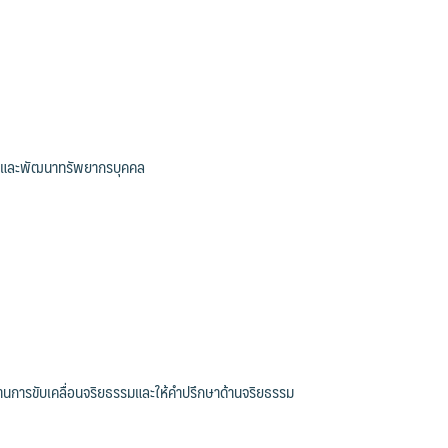
หารและพัฒนาทรัพยากรบุคคล
นการขับเคลื่อนจริยธรรมและให้คำปรึกษาด้านจริยธรรม