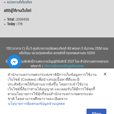
»
หน่วยงานที่เกี่ยวข้อง
สถิติผู้ใช้งานเว็บไซต์
»
Total :
2036950
»
Today :
778
120 (อาคาร C) ชั้น 5 ศูนย์ราชการเฉลิมพระเกียรติ 80 พรรษา 5 ธันวาคม 2550 ถนน
แจ้งวัฒนะ แขวงทุ่งสองห้อง เขตหลักสี่ กรุงเทพมหานคร 10210
© 2560 สงวนลิขสิทธิ์ตามพระราชบัญญัติลิขสิทธิ์ 2537 โดย สำนักงานสภาเกษตรกร
แห่งชาติ |
นโยบายคุ้มครองข้อมูลส่วนบุคคล
สำนักงานสภาเกษตรกรแห่งชาติมีการเก็บข้อมูลการใช้งาน
เว็บไซต์ (Cookies) เพื่อนำเสนอเนื้อหาที่ดีและมี
ประสิทธิภาพให้กับท่านมากยิ่งขึ้น โดยการเข้าใช้งาน
เว็บไซต์นี้ถือว่าท่านได้อนุญาต และยอมรับให้มีการใช้คุกกี้
chaty
ตามนโยบายการใช้คุ้กกี้ของสำนักงานสภาเกษตรกรแห่ง
ชาติ โดยสามารถศึกษารายละเอียดจาก
Hide
นโยบายการคุ้มครองข้อมูลส่วนบุคคล
Allow