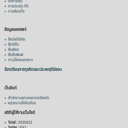
»
งบการเงิน
»
การประเมิน ITA
»
การเลือกตั้ง
ข้อมูลเผยแพร่
»
สื่อมัลติมีเดีย
»
สื่อวิดีโอ
»
สื่อเสียง
»
สื่อสิ่งพิมพ์
»
ดาวน์โหลดเอกสาร
ร้องเรียนการทุจริตและประพฤติมิชอบ
เว็บลิงก์
»
สำนักงานสภาเกษตรกรจังหวัด
»
หน่วยงานที่เกี่ยวข้อง
สถิติผู้ใช้งานเว็บไซต์
»
Total :
2035433
»
Today :
692