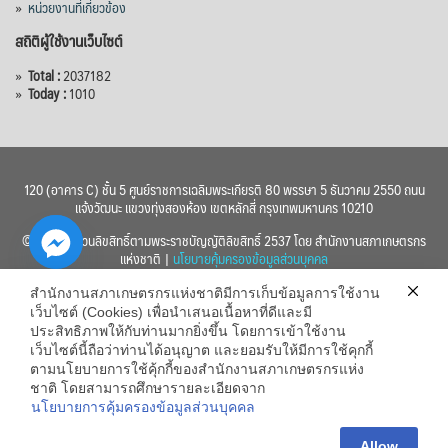
»
หน่วยงานที่เกี่ยวข้อง
สถิติผู้ใช้งานเว็บไซต์
»
Total :
2037182
»
Today :
1010
120 (อาคาร C) ชั้น 5 ศูนย์ราชการเฉลิมพระเกียรติ 80 พรรษา 5 ธันวาคม 2550 ถนน
แจ้งวัฒนะ แขวงทุ่งสองห้อง เขตหลักสี่ กรุงเทพมหานคร 10210
© 2560 สงวนลิขสิทธิ์ตามพระราชบัญญัติลิขสิทธิ์ 2537 โดย สำนักงานสภาเกษตรกร
แห่งชาติ |
นโยบายคุ้มครองข้อมูลส่วนบุคคล
สำนักงานสภาเกษตรกรแห่งชาติมีการเก็บข้อมูลการใช้งาน
เว็บไซต์ (Cookies) เพื่อนำเสนอเนื้อหาที่ดีและมี
ประสิทธิภาพให้กับท่านมากยิ่งขึ้น โดยการเข้าใช้งาน
เว็บไซต์นี้ถือว่าท่านได้อนุญาต และยอมรับให้มีการใช้คุกกี้
chaty
ตามนโยบายการใช้คุ้กกี้ของสำนักงานสภาเกษตรกรแห่ง
ชาติ โดยสามารถศึกษารายละเอียดจาก
Hide
นโยบายการคุ้มครองข้อมูลส่วนบุคคล
Allow