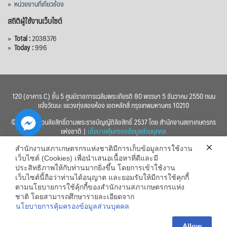
»
หน่วยงานที่เกี่ยวข้อง
สถิติผู้ใช้งานเว็บไซต์
»
Total :
2038376
»
Today :
996
120 (อาคาร C) ชั้น 5 ศูนย์ราชการเฉลิมพระเกียรติ 80 พรรษา 5 ธันวาคม 2550 ถนน
แจ้งวัฒนะ แขวงทุ่งสองห้อง เขตหลักสี่ กรุงเทพมหานคร 10210
© 2560 สงวนลิขสิทธิ์ตามพระราชบัญญัติลิขสิทธิ์ 2537 โดย สำนักงานสภาเกษตรกร
แห่งชาติ |
นโยบายคุ้มครองข้อมูลส่วนบุคคล
สำนักงานสภาเกษตรกรแห่งชาติมีการเก็บข้อมูลการใช้งาน
เว็บไซต์ (Cookies) เพื่อนำเสนอเนื้อหาที่ดีและมี
ประสิทธิภาพให้กับท่านมากยิ่งขึ้น โดยการเข้าใช้งาน
เว็บไซต์นี้ถือว่าท่านได้อนุญาต และยอมรับให้มีการใช้คุกกี้
chaty
ตามนโยบายการใช้คุ้กกี้ของสำนักงานสภาเกษตรกรแห่ง
ชาติ โดยสามารถศึกษารายละเอียดจาก
Hide
นโยบายการคุ้มครองข้อมูลส่วนบุคคล
Allow