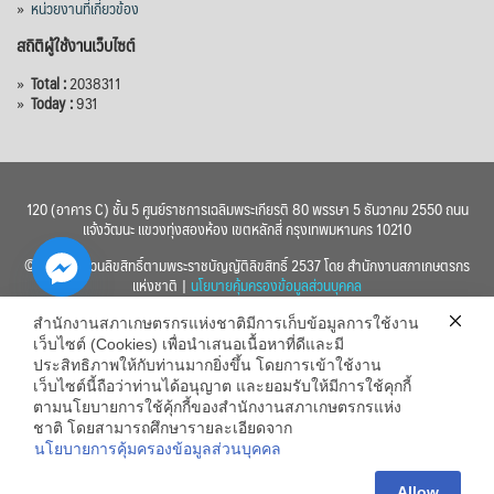
»
หน่วยงานที่เกี่ยวข้อง
สถิติผู้ใช้งานเว็บไซต์
»
Total :
2038311
»
Today :
931
120 (อาคาร C) ชั้น 5 ศูนย์ราชการเฉลิมพระเกียรติ 80 พรรษา 5 ธันวาคม 2550 ถนน
แจ้งวัฒนะ แขวงทุ่งสองห้อง เขตหลักสี่ กรุงเทพมหานคร 10210
© 2560 สงวนลิขสิทธิ์ตามพระราชบัญญัติลิขสิทธิ์ 2537 โดย สำนักงานสภาเกษตรกร
แห่งชาติ |
นโยบายคุ้มครองข้อมูลส่วนบุคคล
สำนักงานสภาเกษตรกรแห่งชาติมีการเก็บข้อมูลการใช้งาน
เว็บไซต์ (Cookies) เพื่อนำเสนอเนื้อหาที่ดีและมี
ประสิทธิภาพให้กับท่านมากยิ่งขึ้น โดยการเข้าใช้งาน
เว็บไซต์นี้ถือว่าท่านได้อนุญาต และยอมรับให้มีการใช้คุกกี้
chaty
ตามนโยบายการใช้คุ้กกี้ของสำนักงานสภาเกษตรกรแห่ง
ชาติ โดยสามารถศึกษารายละเอียดจาก
Hide
นโยบายการคุ้มครองข้อมูลส่วนบุคคล
Allow