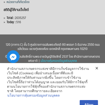
»
หน่วยงานที่เกี่ยวข้อง
สถิติผู้ใช้งานเว็บไซต์
»
Total :
2035257
»
Today :
516
120 (อาคาร C) ชั้น 5 ศูนย์ราชการเฉลิมพระเกียรติ 80 พรรษา 5 ธันวาคม 2550 ถนน
แจ้งวัฒนะ แขวงทุ่งสองห้อง เขตหลักสี่ กรุงเทพมหานคร 10210
© 2560 สงวนลิขสิทธิ์ตามพระราชบัญญัติลิขสิทธิ์ 2537 โดย สำนักงานสภาเกษตรกร
แห่งชาติ |
นโยบายคุ้มครองข้อมูลส่วนบุคคล
สำนักงานสภาเกษตรกรแห่งชาติมีการเก็บข้อมูลการใช้งาน
เว็บไซต์ (Cookies) เพื่อนำเสนอเนื้อหาที่ดีและมี
ประสิทธิภาพให้กับท่านมากยิ่งขึ้น โดยการเข้าใช้งาน
เว็บไซต์นี้ถือว่าท่านได้อนุญาต และยอมรับให้มีการใช้คุกกี้
chaty
ตามนโยบายการใช้คุ้กกี้ของสำนักงานสภาเกษตรกรแห่ง
ชาติ โดยสามารถศึกษารายละเอียดจาก
Hide
นโยบายการคุ้มครองข้อมูลส่วนบุคคล
Allow