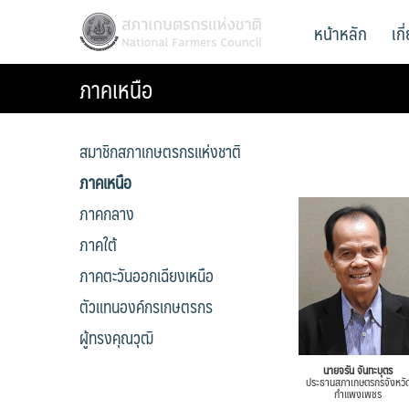
Skip
สภาเกษตรกรแห่งชาติ
หน้าหลัก
เก
National Farmers Council
to
content
ภาคเหนือ
สมาชิกสภาเกษตรกรแห่งชาติ
ภาคเหนือ
ภาคกลาง
ภาคใต้
ภาคตะวันออกเฉียงเหนือ
ตัวแทนองค์กรเกษตรกร
ผู้ทรงคุณวุฒิ
นายจรัน จันทะบุตร
ประธานสภาเกษตรกรจังหวั
กำแพงเพชร