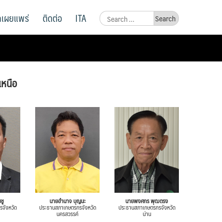
ูลเผยแพร่
ติดต่อ
ITA
Search
for:
หนือ
ชู
นายอำนาจ บุญนะ
นายพงศกร พุฒตรง
จังหวัด
ประธานสภาเกษตรกรจังหวัด
ประธานสภาเกษตรกรจังหวัด
นครสวรรค์
น่าน