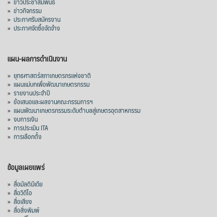
»
ข่าวประชาสัมพันธ์
»
ข่าวกิจกรรม
»
ประกาศรับสมัครงาน
»
ประกาศจัดซื้อจัดจ้าง
แผน-ผลการดำเนินงาน
»
ยุทธศาสตร์สภาเกษตรกรแห่งชาติ
»
แผนแม่บทเพื่อพัฒนาเกษตรกรรม
»
รายงานประจำปี
»
ข้อเสนอและผลงานคณะกรรมการฯ
»
แผนพัฒนาเกษตรกรรมระดับตำบลสู่เกษตรอุตสาหกรรม
»
งบการเงิน
»
การประเมิน ITA
»
การเลือกตั้ง
ข้อมูลเผยแพร่
»
สื่อมัลติมีเดีย
»
สื่อวิดีโอ
»
สื่อเสียง
»
สื่อสิ่งพิมพ์