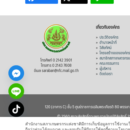
เกี่ยวกับองค์กร
»
ประวัติองค์กร
»
อำนาจหน้าที่
»
วิสัยทัศน์
»
โครงสร้างขององค์ก
»
สมาชิกสภาเกษตรกรแห
โทรศัพท์ 0 2142 3901
»
คณะกรรมการ
โทรสาร 0 2143 7608
»
ผู้บริหาร
อีเมล saraban@nfc.mail.go.th
»
ติดต่อเรา
120 (อาคาร C) ชั้น 5 ศูนย์ราชการเฉลิมพระเกียรติ 80 พรรษ
chaty
© 2560 สงวนลิขสิทธิ์ตามพระราชบัญญัติลิขสิทธิ์
Hide
สำนักงานสภาเกษตรกรแห่งชาติมีการเก็บข้อมูลการใช้งานเว็บไซ
ถือว่าท่านได้อนุญาต และยอมรับให้มีการใช้คุกกี้ตามนโย