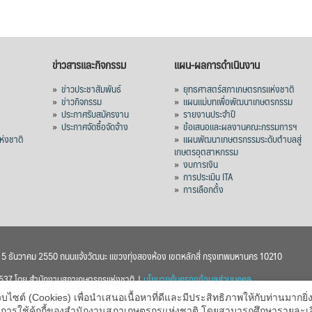
ข่าวสารและกิจกรรม
แผน-ผลการดำเนินงาน
»
ข่าวประชาสัมพันธ์
»
ยุทธศาสตร์สภาเกษตรกรแห่งชาติ
»
ข่าวกิจกรรม
»
แผนแม่บทเพื่อพัฒนาเกษตรกรรม
»
ประกาศรับสมัครงาน
»
รายงานประจำปี
ร
»
ประกาศจัดซื้อจัดจ้าง
»
ข้อเสนอและผลงานคณะกรรมการฯ
่งชาติ
»
แผนพัฒนาเกษตรกรรมระดับตำบลสู่
เกษตรอุตสาหกรรม
»
งบการเงิน
»
การประเมิน ITA
»
การเลือกตั้ง
า 5 ธันวาคม 2550 ถนนแจ้งวัฒนะ แขวงทุ่งสองห้อง เขตหลักสี่ กรุงเทพมหานคร 10210
 2537 โดย สำนักงานสภาเกษตรกรแห่งชาติ |
นโยบายคุ้มครองข้อมูลส่วนบุคคล
ต์ (Cookies) เพื่อนำเสนอเนื้อหาที่ดีและมีประสิทธิภาพให้กับท่านมากยิ่งข
บายการใช้คุ้กกี้ของสำนักงานสภาเกษตรกรแห่งชาติ โดยสามารถศึกษารายละเ