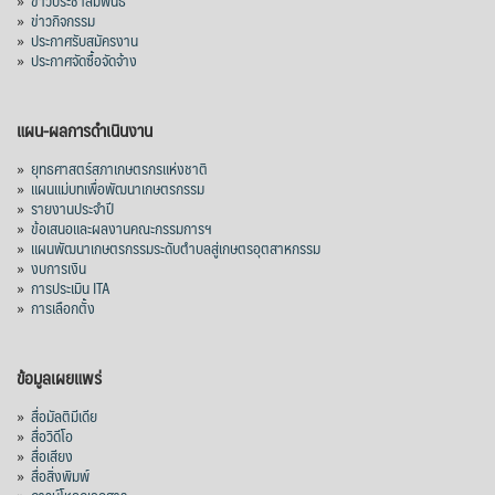
»
ข่าวประชาสัมพันธ์
»
ข่าวกิจกรรม
»
ประกาศรับสมัครงาน
»
ประกาศจัดซื้อจัดจ้าง
แผน-ผลการดำเนินงาน
»
ยุทธศาสตร์สภาเกษตรกรแห่งชาติ
»
แผนแม่บทเพื่อพัฒนาเกษตรกรรม
»
รายงานประจำปี
»
ข้อเสนอและผลงานคณะกรรมการฯ
»
แผนพัฒนาเกษตรกรรมระดับตำบลสู่เกษตรอุตสาหกรรม
»
งบการเงิน
»
การประเมิน ITA
»
การเลือกตั้ง
ข้อมูลเผยแพร่
»
สื่อมัลติมีเดีย
»
สื่อวิดีโอ
»
สื่อเสียง
»
สื่อสิ่งพิมพ์